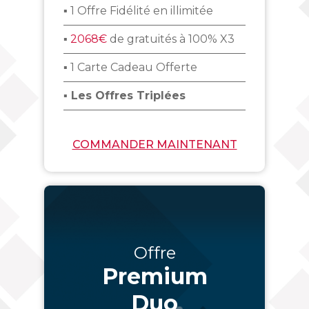
▪ 1 Offre Fidélité en illimitée
▪
2068€
de gratuités à 100% X3
▪ 1 Carte Cadeau Offerte
▪ Les Offres Triplées
COMMANDER MAINTENANT
Offre
Premium
Duo