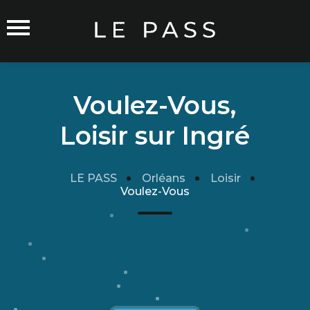
Voulez-Vous,
Loisir sur Ingré
Commerçants sur Orléans
LE PASS
Orléans
Loisir
Voulez-Vous
Carte du Réseau
Rejoindre le Réseau
Traitement de mes données
Cgu