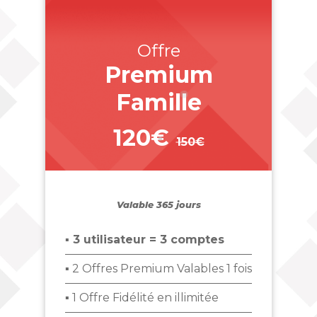
Offre
Premium
Famille
120€
150€
_
Valable 365 jours
▪ 3 utilisateur = 3 comptes
▪ 2 Offres Premium Valables 1 fois
▪ 1 Offre Fidélité en illimitée