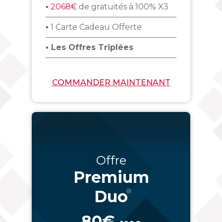
▪
2068€
de gratuités à 100% X3
▪ 1 Carte Cadeau Offerte
▪ Les Offres Triplées
COMMANDER MAINTENANT
Offre
Premium
Duo
80€