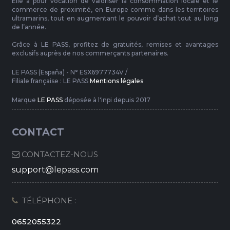
Elle a pour vocation de valoriser la consommation locale et le
commerce de proximité, en Europe comme dans les territoires
ultramarins, tout en augmentant le pouvoir d’achat tout au long
de l’année.
Grâce à LE PASS, profitez de gratuités, remises et avantages
exclusifs auprès de nos commerçants partenaires.
LE PASS (España) - N° ESX6977734V /
Filiale française : LE PASS
Mentions légales
Marque
LE PASS
déposée à l'inpi depuis 2017
CONTACT
CONTACTEZ-NOUS
support@lepass.com
TÉLÉPHONE :
0652055322