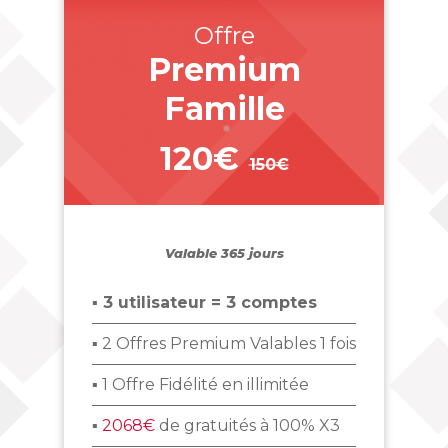
Offre
Premium
Famille
120€
150€
_
Valable 365 jours
▪ 3 utilisateur = 3 comptes
▪ 2 Offres Premium Valables 1 fois
▪ 1 Offre Fidélité en illimitée
▪
2068€
de gratuités à 100% X3