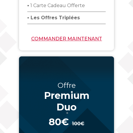
▪ 1 Carte Cadeau Offerte
▪ Les Offres Triplées
COMMANDER MAINTENANT
Offre
Premium
Duo
80€
100€
_