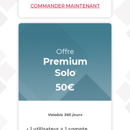
COMMANDER MAINTENANT
Offre
Premium
Solo
50€
_
Valable 365 jours
▪ 1 utilisateur = 1 compte