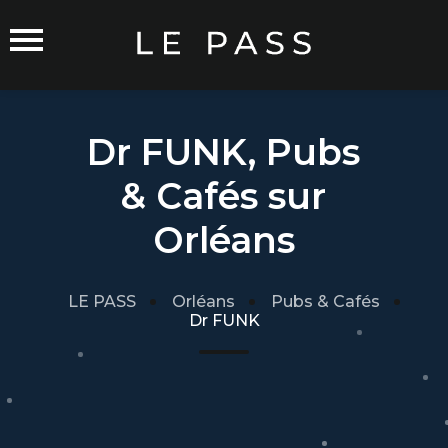
Dr FUNK, Pubs
& Cafés sur
Commerçants sur Orléans
Orléans
LE PASS
Orléans
Pubs & Cafés
Dr FUNK
Carte du Réseau
Rejoindre le Réseau
Traitement de mes données
Cgu