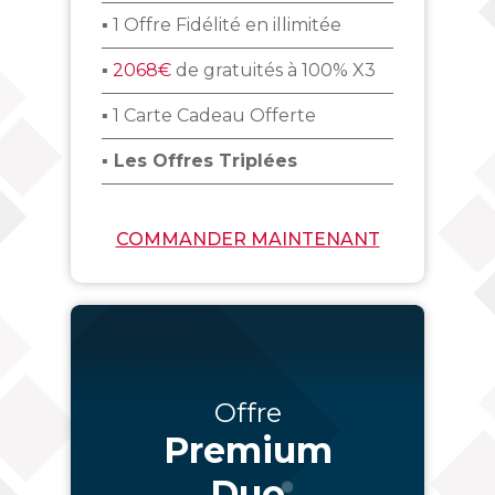
▪ 1 Offre Fidélité en illimitée
▪
2068€
de gratuités à 100% X3
▪ 1 Carte Cadeau Offerte
▪ Les Offres Triplées
COMMANDER MAINTENANT
Offre
Premium
Duo