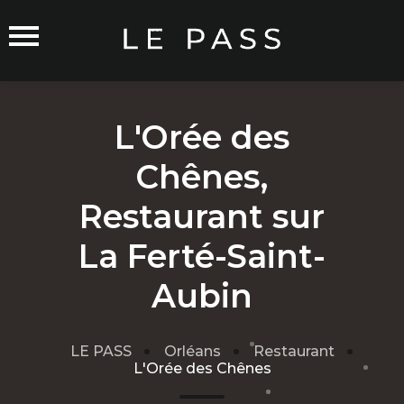
L'Orée des
Chênes,
Commerçants sur Orléans
Restaurant sur
La Ferté-Saint-
Aubin
Carte du Réseau
Rejoindre le Réseau
LE PASS
Orléans
Restaurant
Traitement de mes données
L'Orée des Chênes
Cgu