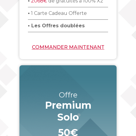
▪
2068€
de gratuités à 100% X2
▪ 1 Carte Cadeau Offerte
▪ Les Offres doublées
COMMANDER MAINTENANT
Offre
Premium
Solo
50€