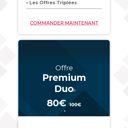
▪ Les Offres Triplées
COMMANDER MAINTENANT
Offre
Premium
Duo
80€
100€
_