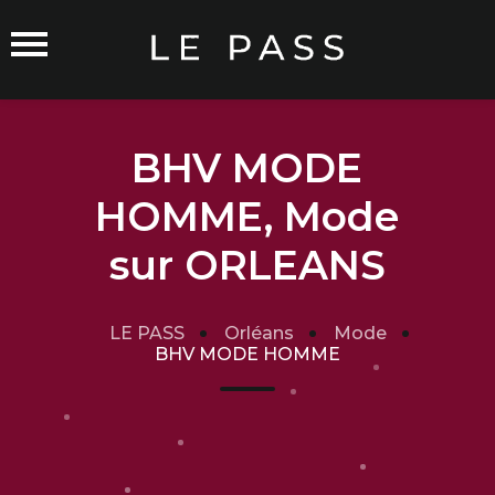
BHV MODE
HOMME, Mode
Commerçants sur Orléans
sur ORLEANS
LE PASS
Orléans
Mode
BHV MODE HOMME
Carte du Réseau
Rejoindre le Réseau
Traitement de mes données
Cgu