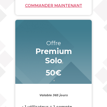
COMMANDER MAINTENANT
Offre
Premium
Solo
50€
_
Valable 365 jours
▪ 1 utilisateur = 1 compte