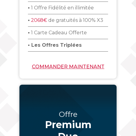
▪ 1 Offre Fidélité en illimitée
▪
2068€
de gratuités à 100% X3
▪ 1 Carte Cadeau Offerte
▪ Les Offres Triplées
COMMANDER MAINTENANT
Offre
Premium