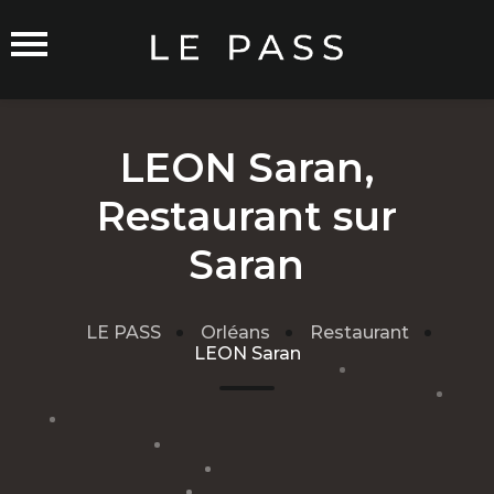
LEON Saran,
Restaurant sur
Commerçants sur Orléans
Saran
LE PASS
Orléans
Restaurant
LEON Saran
Carte du Réseau
Rejoindre le Réseau
Traitement de mes données
Cgu