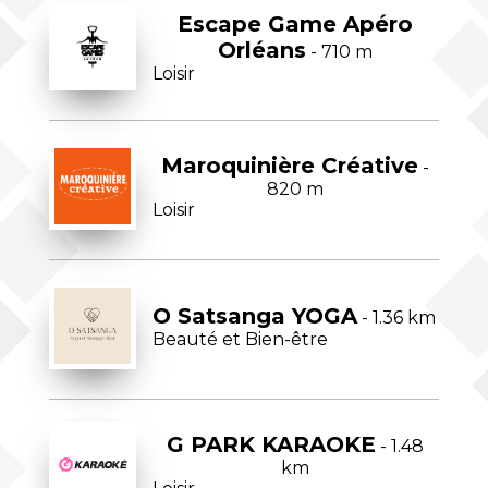
Escape Game Apéro
Orléans
- 710 m
Loisir
Maroquinière Créative
-
820 m
Loisir
O Satsanga YOGA
- 1.36 km
Beauté et Bien-être
G PARK KARAOKE
- 1.48
km