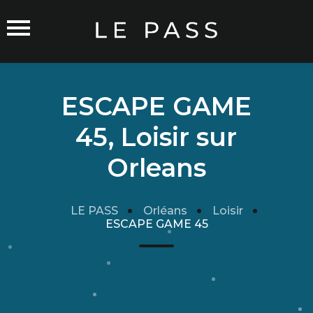
ESCAPE GAME
45, Loisir sur
Commerçants sur Orléans
Orleans
LE PASS
Orléans
Loisir
ESCAPE GAME 45
Carte du Réseau
Rejoindre le Réseau
Traitement de mes données
Cgu