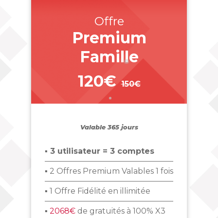
Offre
Premium
Famille
120€
150€
_
Valable 365 jours
▪ 3 utilisateur = 3 comptes
▪ 2 Offres Premium Valables 1 fois
▪ 1 Offre Fidélité en illimitée
▪
2068€
de gratuités à 100% X3