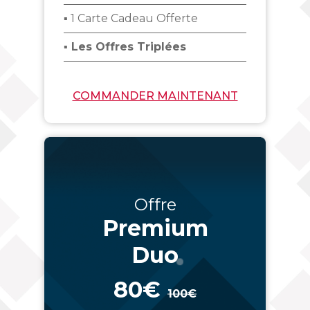
▪ 1 Carte Cadeau Offerte
▪ Les Offres Triplées
COMMANDER MAINTENANT
Offre
Premium
Duo
80€
100€
_