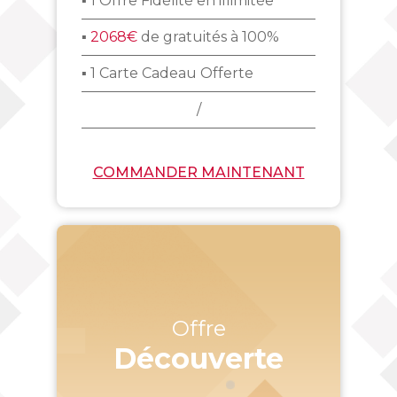
▪ 1 Offre Fidélité en illimitée
▪
2068€
de gratuités à 100%
▪ 1 Carte Cadeau Offerte
/
COMMANDER MAINTENANT
Offre
Découverte