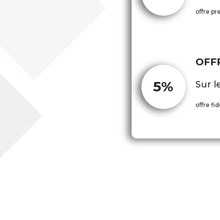
offre pr
OFF
5%
Sur l
offre fid