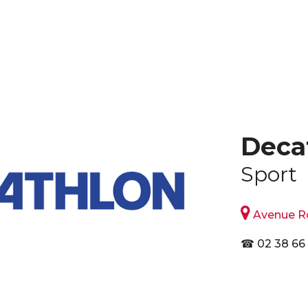
Deca
Sport

Avenue Ro
☎ 02 38 66 