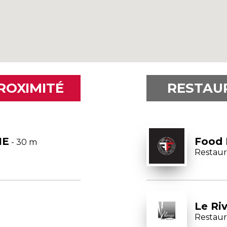
ROXIMITÉ
RESTAU
IE
Food 
- 30 m
Restaur
Le Ri
Restaur