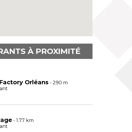
RANTS À PROXIMITÉ
Factory Orléans
- 290 m
ant
vage
- 1.77 km
ant