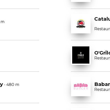
Catal
0 m
Restaur
O'Gril
Restaur
cy
Babar
- 480 m
Restaur