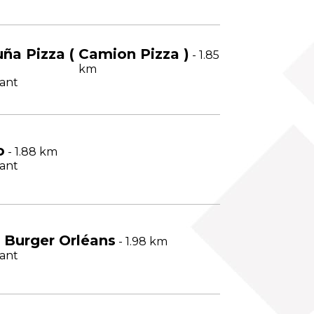
uña Pizza ( Camion Pizza )
- 1.85
km
ant
o
- 1.88 km
ant
 Burger Orléans
- 1.98 km
ant