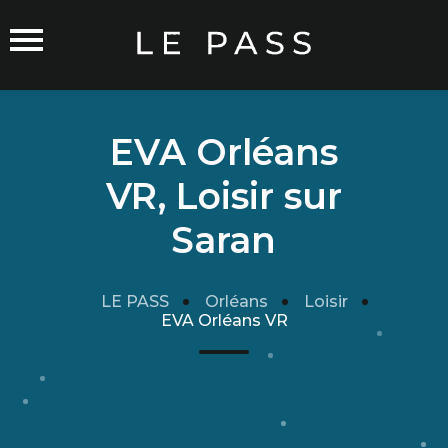
EVA Orléans
VR, Loisir sur
Commerçants sur Orléans
Saran
LE PASS
Orléans
Loisir
EVA Orléans VR
Carte du Réseau
Rejoindre le Réseau
Traitement de mes données
Cgu