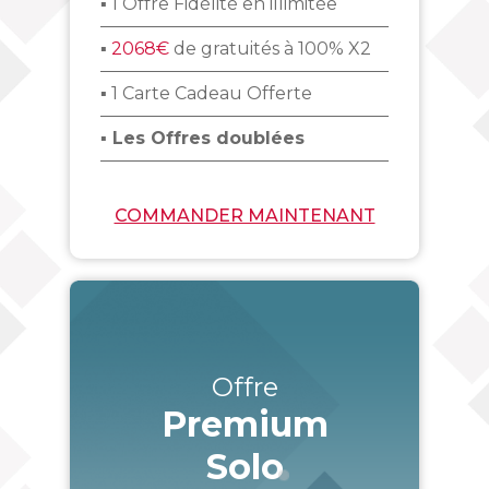
▪ 1 Offre Fidélité en illimitée
▪
2068€
de gratuités à 100% X2
▪ 1 Carte Cadeau Offerte
▪ Les Offres doublées
COMMANDER MAINTENANT
Offre
Premium
Solo