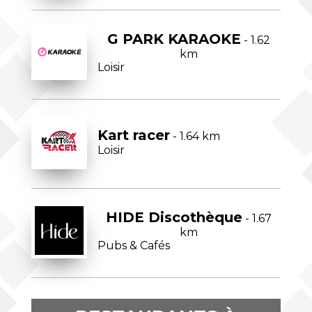
G PARK KARAOKE
- 1.62
km
Loisir
Kart racer
- 1.64 km
Loisir
HIDE Discothèque
- 1.67
km
Pubs & Cafés