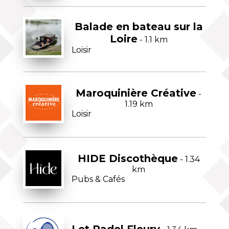
Balade en bateau sur la
Loire
- 1.1 km
Loisir
Maroquinière Créative
-
1.19 km
Loisir
HIDE Discothèque
- 1.34
km
Pubs & Cafés
Let Padel Fleury