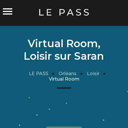
Virtual Room,
Loisir sur Saran
Commerçants sur Orléans
LE PASS
Orléans
Loisir
Virtual Room
Carte du Réseau
Rejoindre le Réseau
Traitement de mes données
Cgu