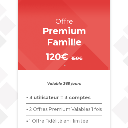
Offre
Premium
Famille
120€
150€
_
Valable 365 jours
▪ 3 utilisateur = 3 comptes
▪ 2 Offres Premium Valables 1 fois
▪ 1 Offre Fidélité en illimitée