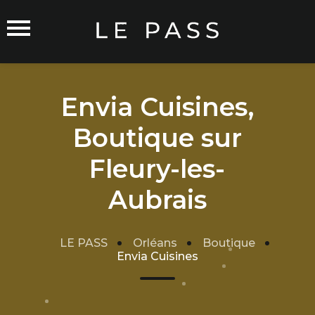
Envia Cuisines,
Boutique sur
Commerçants sur Orléans
Fleury-les-
Aubrais
Carte du Réseau
LE PASS
Orléans
Boutique
Rejoindre le Réseau
Envia Cuisines
Traitement de mes données
Cgu