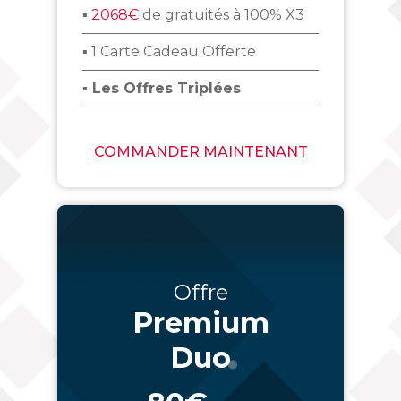
▪
2068€
de gratuités à 100% X3
▪ 1 Carte Cadeau Offerte
▪ Les Offres Triplées
COMMANDER MAINTENANT
Offre
Premium
Duo