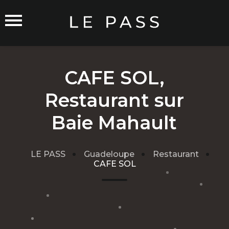
CAFE SOL,
Restaurant sur
Commerçants sur Orléans
Baie Mahault
LE PASS
Guadeloupe
Restaurant
CAFE SOL
Carte du Réseau
Rejoindre le Réseau
Traitement de mes données
Cgu