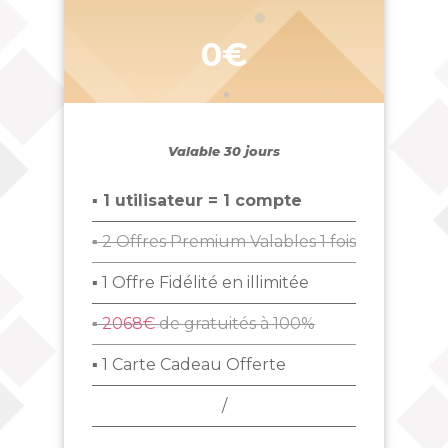
0€
Valable 30 jours
▪ 1 utilisateur = 1 compte
▪ 2 Offres Premium Valables 1 fois
▪ 1 Offre Fidélité en illimitée
▪
2068€
de gratuités à 100%
▪ 1 Carte Cadeau Offerte
/