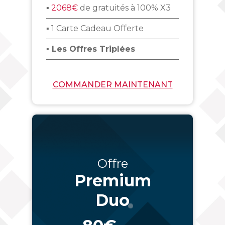
▪
2068€
de gratuités à 100% X3
▪ 1 Carte Cadeau Offerte
▪ Les Offres Triplées
COMMANDER MAINTENANT
Offre
Premium
Duo