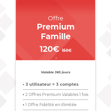
Offre
Premium
Famille
120€
150€
_
Valable 365 jours
▪ 3 utilisateur = 3 comptes
▪ 2 Offres Premium Valables 1 fois
▪ 1 Offre Fidélité en illimitée