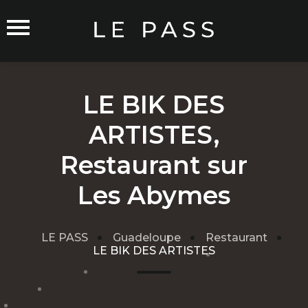
LE BIK DES
ARTISTES,
Commerçants sur Orléans
Restaurant sur
Les Abymes
Carte du Réseau
LE PASS
Guadeloupe
Restaurant
Rejoindre le Réseau
LE BIK DES ARTISTES
Traitement de mes données
Cgu