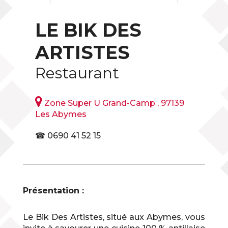
LE BIK DES
ARTISTES
Restaurant

Zone Super U Grand-Camp , 97139
Les Abymes
☎ 0690 41 52 15
Présentation :
Le Bik Des Artistes, situé aux Abymes, vous