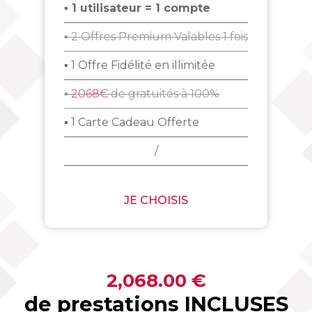
▪ 1 utilisateur = 1 compte
▪ 2 Offres Premium Valables 1 fois
▪ 1 Offre Fidélité en illimitée
▪
2068€
de gratuités à 100%
▪ 1 Carte Cadeau Offerte
/
JE CHOISIS
2,068.00 €
de prestations INCLUSES