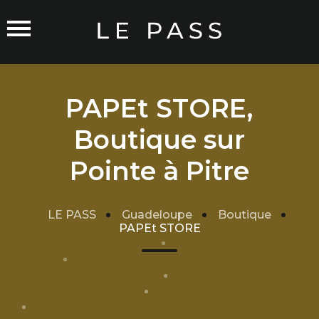
PAPEt STORE,
Boutique sur
Commerçants sur Orléans
Pointe à Pitre
LE PASS
Guadeloupe
Boutique
PAPEt STORE
Carte du Réseau
Rejoindre le Réseau
Traitement de mes données
Cgu