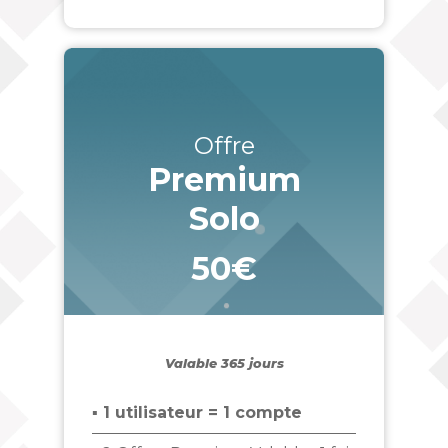
Offre
Premium
Solo
50€
_
Valable 365 jours
▪ 1 utilisateur = 1 compte