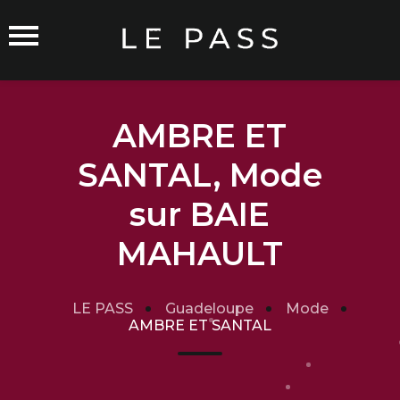
AMBRE ET
SANTAL, Mode
Commerçants sur Orléans
sur BAIE
MAHAULT
Carte du Réseau
LE PASS
Guadeloupe
Mode
Rejoindre le Réseau
AMBRE ET SANTAL
Traitement de mes données
Cgu