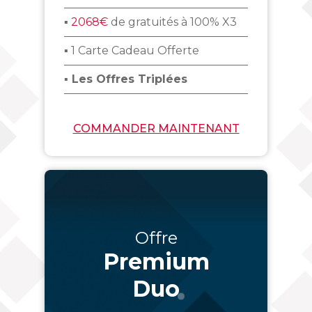
▪
2068€
de gratuités à 100% X3
▪ 1 Carte Cadeau Offerte
▪ Les Offres Triplées
COMMANDER MAINTENANT
Offre
Premium
Duo