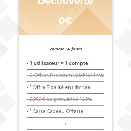
Découverte
0€
Valable 30 jours
▪ 1 utilisateur = 1 compte
▪ 2 Offres Premium Valables 1 fois
▪ 1 Offre Fidélité en illimitée
▪
2068€
de gratuités à 100%
▪ 1 Carte Cadeau Offerte
/