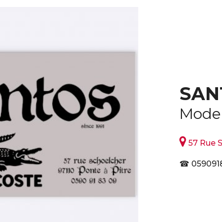
SAN
Mode

57 Rue Sc
☎ 059091