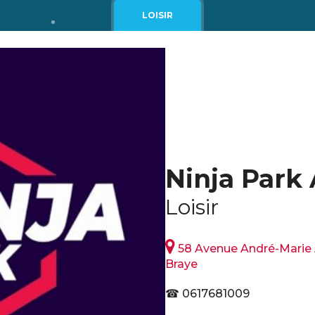
LOISIR
Ninja Park
Loisir

58 Avenue André-Marie 
Braye
☎ 0617681009