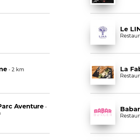
Le LI
Restaur
ame
La Fa
- 2 km
Restaur
Parc Aventure
-
Babar
m
Restaur