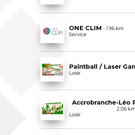
ONE CLIM
- 1.96 km
Service
Paintball / Laser G
Loisir
Accrobranche-Léo 
2.06 k
Loisir